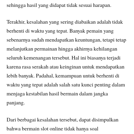
sehingga hasil yang didapat tidak sesuai harapan.
Terakhir, kesalahan yang sering diabaikan adalah tidak
berhenti di waktu yang tepat. Banyak pemain yang
sebenarnya sudah mendapatkan keuntungan, tetapi tetap
melanjutkan permainan hingga akhirnya kehilangan
seluruh kemenangan tersebut. Hal ini biasanya terjadi
karena rasa serakah atau keinginan untuk mendapatkan
lebih banyak. Padahal, kemampuan untuk berhenti di
waktu yang tepat adalah salah satu kunci penting dalam
menjaga kestabilan hasil bermain dalam jangka
panjang.
Dari berbagai kesalahan tersebut, dapat disimpulkan
bahwa bermain slot online tidak hanya soal