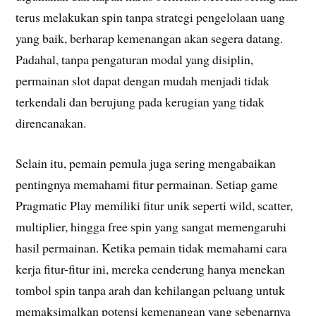
terus melakukan spin tanpa strategi pengelolaan uang
yang baik, berharap kemenangan akan segera datang.
Padahal, tanpa pengaturan modal yang disiplin,
permainan slot dapat dengan mudah menjadi tidak
terkendali dan berujung pada kerugian yang tidak
direncanakan.
Selain itu, pemain pemula juga sering mengabaikan
pentingnya memahami fitur permainan. Setiap game
Pragmatic Play memiliki fitur unik seperti wild, scatter,
multiplier, hingga free spin yang sangat memengaruhi
hasil permainan. Ketika pemain tidak memahami cara
kerja fitur-fitur ini, mereka cenderung hanya menekan
tombol spin tanpa arah dan kehilangan peluang untuk
memaksimalkan potensi kemenangan yang sebenarnya