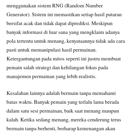
menggunakan sistem RNG (Random Number
Generator). Sistem ini memastikan setiap hasil putaran
bersifat acak dan tidak dapat diprediksi. Meskipun
banyak informasi di luar sana yang mengklaim adanya
pola tertentu untuk menang, kenyataannya tidak ada cara
pasti untuk memanipulasi hasil permainan.
Ketergantungan pada mitos seperti ini justru membuat
pemain salah strategi dan kehilangan fokus pada
manajemen permainan yang lebih realistis.
Kesalahan lainnya adalah bermain tanpa memahami
batas waktu. Banyak pemain yang terlalu lama berada
dalam satu sesi permainan, baik saat menang maupun
kalah. Ketika sedang menang, mereka cenderung terus
bermain tanpa berhenti, berharap kemenangan akan