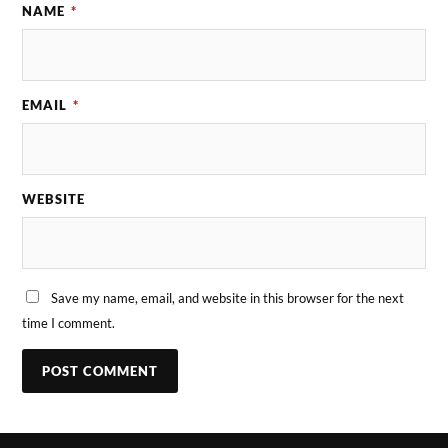
NAME
*
EMAIL
*
WEBSITE
Save my name, email, and website in this browser for the next
time I comment.