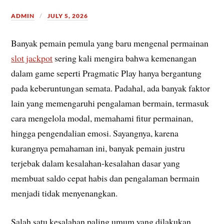
ADMIN
JULY 5, 2026
Banyak pemain pemula yang baru mengenal permainan
slot jackpot
sering kali mengira bahwa kemenangan
dalam game seperti Pragmatic Play hanya bergantung
pada keberuntungan semata. Padahal, ada banyak faktor
lain yang memengaruhi pengalaman bermain, termasuk
cara mengelola modal, memahami fitur permainan,
hingga pengendalian emosi. Sayangnya, karena
kurangnya pemahaman ini, banyak pemain justru
terjebak dalam kesalahan-kesalahan dasar yang
membuat saldo cepat habis dan pengalaman bermain
menjadi tidak menyenangkan.
Salah satu kesalahan paling umum yang dilakukan