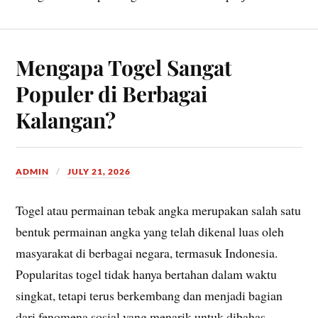
Mengapa Togel Sangat
Populer di Berbagai
Kalangan?
ADMIN
JULY 21, 2026
Togel atau permainan tebak angka merupakan salah satu
bentuk permainan angka yang telah dikenal luas oleh
masyarakat di berbagai negara, termasuk Indonesia.
Popularitas togel tidak hanya bertahan dalam waktu
singkat, tetapi terus berkembang dan menjadi bagian
dari fenomena sosial yang menarik untuk dibahas.