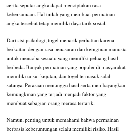
cerita seputar angka dapat menciptakan rasa
kebersamaan. Hal inilah yang membuat permainan
angka tersebut tetap memiliki daya tarik sosial.
Dari sisi psikologi, togel menarik perhatian karena
berkaitan dengan rasa penasaran dan keinginan manusia
untuk mencoba sesuatu yang memiliki peluang hasil
berbeda. Banyak permainan yang populer di masyarakat
memiliki unsur kejutan, dan togel termasuk salah
satunya. Perasaan menunggu hasil serta membayangkan
kemungkinan yang terjadi menjadi faktor yang
membuat sebagian orang merasa tertarik.
Namun, penting untuk memahami bahwa permainan
berbasis keberuntungan selalu memiliki risiko. Hasil