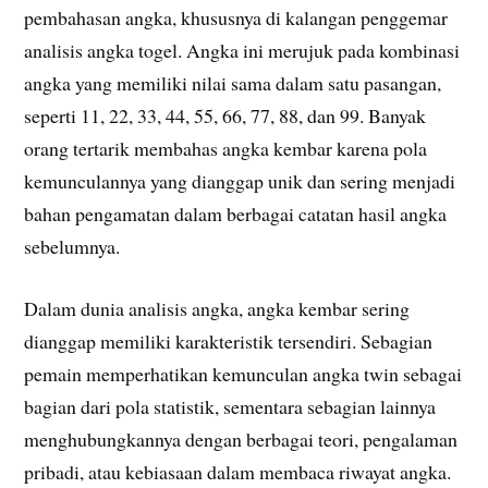
pembahasan angka, khususnya di kalangan penggemar
analisis angka togel. Angka ini merujuk pada kombinasi
angka yang memiliki nilai sama dalam satu pasangan,
seperti 11, 22, 33, 44, 55, 66, 77, 88, dan 99. Banyak
orang tertarik membahas angka kembar karena pola
kemunculannya yang dianggap unik dan sering menjadi
bahan pengamatan dalam berbagai catatan hasil angka
sebelumnya.
Dalam dunia analisis angka, angka kembar sering
dianggap memiliki karakteristik tersendiri. Sebagian
pemain memperhatikan kemunculan angka twin sebagai
bagian dari pola statistik, sementara sebagian lainnya
menghubungkannya dengan berbagai teori, pengalaman
pribadi, atau kebiasaan dalam membaca riwayat angka.