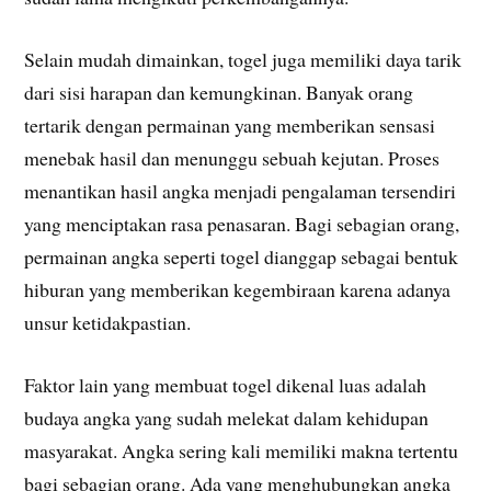
Selain mudah dimainkan, togel juga memiliki daya tarik
dari sisi harapan dan kemungkinan. Banyak orang
tertarik dengan permainan yang memberikan sensasi
menebak hasil dan menunggu sebuah kejutan. Proses
menantikan hasil angka menjadi pengalaman tersendiri
yang menciptakan rasa penasaran. Bagi sebagian orang,
permainan angka seperti togel dianggap sebagai bentuk
hiburan yang memberikan kegembiraan karena adanya
unsur ketidakpastian.
Faktor lain yang membuat togel dikenal luas adalah
budaya angka yang sudah melekat dalam kehidupan
masyarakat. Angka sering kali memiliki makna tertentu
bagi sebagian orang. Ada yang menghubungkan angka