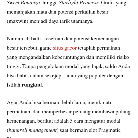
Sweet Bonanza
, hingga
Starlight Princess
. Grafis yang
memanjakan mata dan potensi perkalian besar
(maxwin) menjadi daya tarik utamanya.
Namun, di balik keseruan dan potensi kemenangan
besar tersebut, game
situs gacor
tetaplah permainan
yang mengandalkan keberuntungan dan memiliki risiko
tinggi. Tanpa pengelolaan modal yang bijak, saldo Anda
bisa habis dalam sekejap—atau yang populer dengan
rungkad
istilah
.
Agar Anda bisa bermain lebih lama, menikmati
permainan, dan memperbesar peluang membawa pulang
kemenangan, berikut adalah 5 cara mengatur modal
(
bankroll management
) saat bermain slot Pragmatic