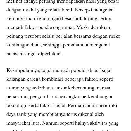
melihat adanya peluang mendapatkan hasil yang besar
dengan modal yang relatif kecil. Persepsi mengenai
kemungkinan keuntungan besar inilah yang sering
menjadi faktor pendorong minat. Meski demikian,
peluang tersebut selalu berjalan bersama dengan risiko
kehilangan dana, sehingga pemahaman mengenai
batasan sangat diperlukan.
Kesimpulannya, togel menjadi populer di berbagai
kalangan karena kombinasi beberapa faktor, seperti
aturan yang sederhana, unsur keberuntungan, rasa
penasaran, pengaruh budaya angka, perkembangan
teknologi, serta faktor sosial. Permainan ini memiliki
daya tarik yang membuatnya terus dikenal oleh
masyarakat luas. Namun, seperti halnya aktivitas yang