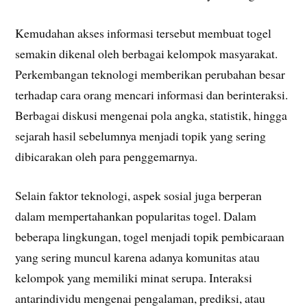
Kemudahan akses informasi tersebut membuat togel
semakin dikenal oleh berbagai kelompok masyarakat.
Perkembangan teknologi memberikan perubahan besar
terhadap cara orang mencari informasi dan berinteraksi.
Berbagai diskusi mengenai pola angka, statistik, hingga
sejarah hasil sebelumnya menjadi topik yang sering
dibicarakan oleh para penggemarnya.
Selain faktor teknologi, aspek sosial juga berperan
dalam mempertahankan popularitas togel. Dalam
beberapa lingkungan, togel menjadi topik pembicaraan
yang sering muncul karena adanya komunitas atau
kelompok yang memiliki minat serupa. Interaksi
antarindividu mengenai pengalaman, prediksi, atau