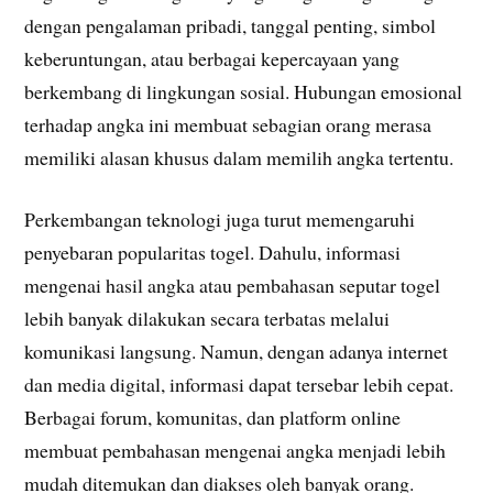
dengan pengalaman pribadi, tanggal penting, simbol
keberuntungan, atau berbagai kepercayaan yang
berkembang di lingkungan sosial. Hubungan emosional
terhadap angka ini membuat sebagian orang merasa
memiliki alasan khusus dalam memilih angka tertentu.
Perkembangan teknologi juga turut memengaruhi
penyebaran popularitas togel. Dahulu, informasi
mengenai hasil angka atau pembahasan seputar togel
lebih banyak dilakukan secara terbatas melalui
komunikasi langsung. Namun, dengan adanya internet
dan media digital, informasi dapat tersebar lebih cepat.
Berbagai forum, komunitas, dan platform online
membuat pembahasan mengenai angka menjadi lebih
mudah ditemukan dan diakses oleh banyak orang.