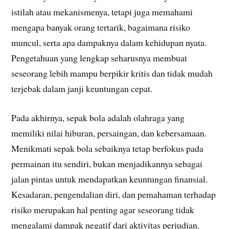
istilah atau mekanismenya, tetapi juga memahami
mengapa banyak orang tertarik, bagaimana risiko
muncul, serta apa dampaknya dalam kehidupan nyata.
Pengetahuan yang lengkap seharusnya membuat
seseorang lebih mampu berpikir kritis dan tidak mudah
terjebak dalam janji keuntungan cepat.
Pada akhirnya, sepak bola adalah olahraga yang
memiliki nilai hiburan, persaingan, dan kebersamaan.
Menikmati sepak bola sebaiknya tetap berfokus pada
permainan itu sendiri, bukan menjadikannya sebagai
jalan pintas untuk mendapatkan keuntungan finansial.
Kesadaran, pengendalian diri, dan pemahaman terhadap
risiko merupakan hal penting agar seseorang tidak
mengalami dampak negatif dari aktivitas perjudian.