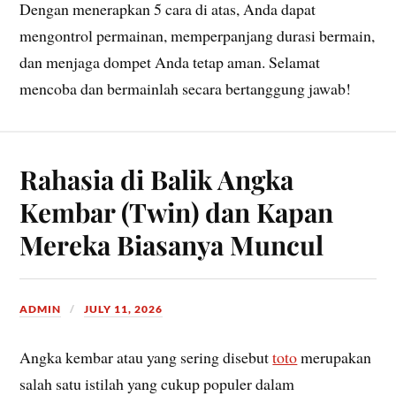
Dengan menerapkan 5 cara di atas, Anda dapat
mengontrol permainan, memperpanjang durasi bermain,
dan menjaga dompet Anda tetap aman. Selamat
mencoba dan bermainlah secara bertanggung jawab!
Rahasia di Balik Angka
Kembar (Twin) dan Kapan
Mereka Biasanya Muncul
ADMIN
JULY 11, 2026
Angka kembar atau yang sering disebut
toto
merupakan
salah satu istilah yang cukup populer dalam