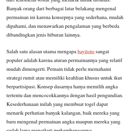
Banyak orang dari berbagai latar belakang mengenal
permainan ini karena konsepnya yang sederhana, mudah
dipahami, dan menawarkan pengalaman yang berbeda
dibandingkan jenis hiburan lainnya.
Salah satu alasan utama mengapa
bayitoto
sangat
populer adalah karena aturan permainannya yang relatif
mudah dimengerti. Pemain tidak perlu memahami
strategi rumit atau memiliki keahlian khusus untuk ikut
berpartisipasi. Konsep dasarnya hanya memilih angka
tertentu dan mencocokkannya dengan hasil pengundian.
Kesederhanaan inilah yang membuat togel dapat
menarik perhatian banyak kalangan, baik mereka yang
baru mengenal permainan angka maupun mereka yang
sudah lama mengikuti perkembangannya.