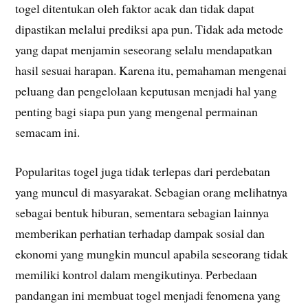
togel ditentukan oleh faktor acak dan tidak dapat
dipastikan melalui prediksi apa pun. Tidak ada metode
yang dapat menjamin seseorang selalu mendapatkan
hasil sesuai harapan. Karena itu, pemahaman mengenai
peluang dan pengelolaan keputusan menjadi hal yang
penting bagi siapa pun yang mengenal permainan
semacam ini.
Popularitas togel juga tidak terlepas dari perdebatan
yang muncul di masyarakat. Sebagian orang melihatnya
sebagai bentuk hiburan, sementara sebagian lainnya
memberikan perhatian terhadap dampak sosial dan
ekonomi yang mungkin muncul apabila seseorang tidak
memiliki kontrol dalam mengikutinya. Perbedaan
pandangan ini membuat togel menjadi fenomena yang