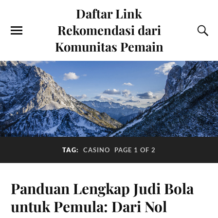
Daftar Link
Rekomendasi dari
Komunitas Pemain
TAG:
CASINO
PAGE 1 OF 2
Panduan Lengkap Judi Bola
untuk Pemula: Dari Nol