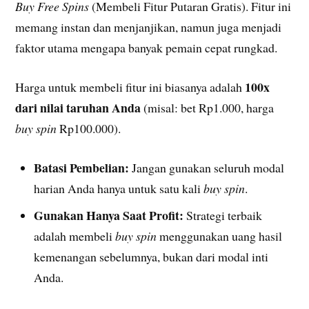
Buy Free Spins
(Membeli Fitur Putaran Gratis). Fitur ini
memang instan dan menjanjikan, namun juga menjadi
faktor utama mengapa banyak pemain cepat rungkad.
100x
Harga untuk membeli fitur ini biasanya adalah
dari nilai taruhan Anda
(misal: bet Rp1.000, harga
buy spin
Rp100.000).
Batasi Pembelian:
Jangan gunakan seluruh modal
harian Anda hanya untuk satu kali
buy spin
.
Gunakan Hanya Saat Profit:
Strategi terbaik
adalah membeli
buy spin
menggunakan uang hasil
kemenangan sebelumnya, bukan dari modal inti
Anda.