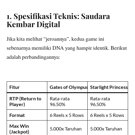
1. Spesifikasi Teknis: Saudara
Kembar Digital
Jika kita melihat “jeroannya”, kedua game ini
sebenarnya memiliki DNA yang hampir identik. Berikut
adalah perbandingannya:
Fitur
Gates of Olympus
Starlight Princess
RTP (Return to
Rata-rata
Rata-rata
Player)
96.50%
96.50%
Format
6 Reels x 5 Rows
6 Reels x 5 Rows
Max Win
5.000x Taruhan
5.000x Taruhan
(Jackpot)