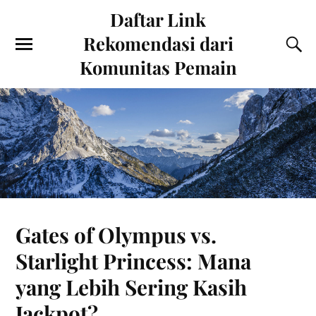
Daftar Link
Rekomendasi dari
Komunitas Pemain
Gates of Olympus vs.
Starlight Princess: Mana
yang Lebih Sering Kasih
Jackpot?