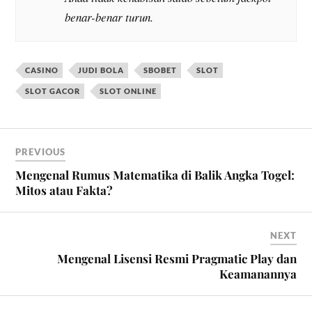
benar-benar turun.
CASINO
JUDI BOLA
SBOBET
SLOT
SLOT GACOR
SLOT ONLINE
PREVIOUS
Mengenal Rumus Matematika di Balik Angka Togel:
Mitos atau Fakta?
NEXT
Mengenal Lisensi Resmi Pragmatic Play dan
Keamanannya