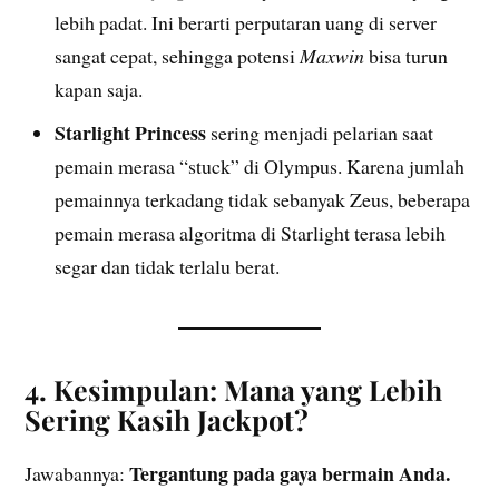
lebih padat. Ini berarti perputaran uang di server
sangat cepat, sehingga potensi
Maxwin
bisa turun
kapan saja.
Starlight Princess
sering menjadi pelarian saat
pemain merasa “stuck” di Olympus. Karena jumlah
pemainnya terkadang tidak sebanyak Zeus, beberapa
pemain merasa algoritma di Starlight terasa lebih
segar dan tidak terlalu berat.
4. Kesimpulan: Mana yang Lebih
Sering Kasih Jackpot?
Tergantung pada gaya bermain Anda.
Jawabannya: