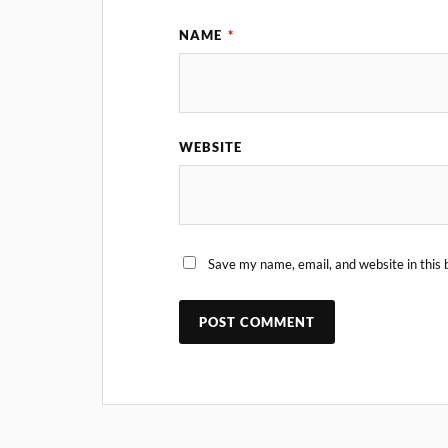
NAME
*
WEBSITE
Save my name, email, and website in this 