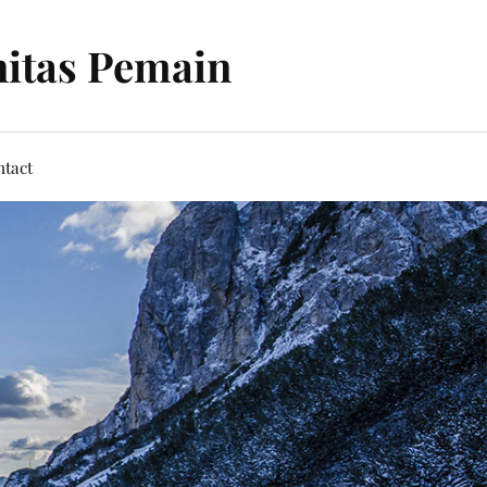
itas Pemain
tact