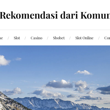
k Rekomendasi dari Komun
me
Slot
Casino
Sbobet
Slot Online
Con