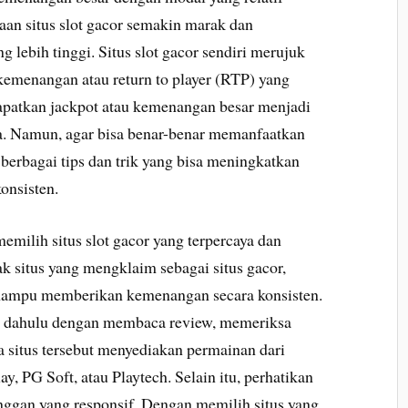
aan situs slot gacor semakin marak dan
lebih tinggi. Situs slot gacor sendiri merujuk
kemenangan atau return to player (RTP) yang
apatkan jackpot atau kemenangan besar menjadi
ya. Namun, agar bisa benar-benar memanfaatkan
berbagai tips dan trik yang bisa meningkatkan
onsisten.
emilih situs slot gacor yang terpercaya dan
yak situs yang mengklaim sebagai situs gacor,
mampu memberikan kemenangan secara konsisten.
bih dahulu dengan membaca review, memeriksa
a situs tersebut menyediakan permainan dari
y, PG Soft, atau Playtech. Selain itu, perhatikan
nggan yang responsif. Dengan memilih situs yang