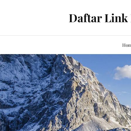
Daftar Lin
Ho