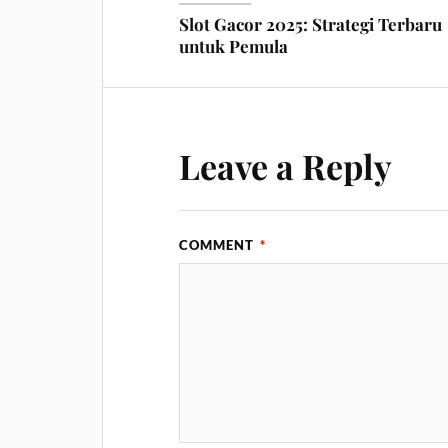
Slot Gacor 2025: Strategi Terbaru
untuk Pemula
Leave a Reply
COMMENT
*