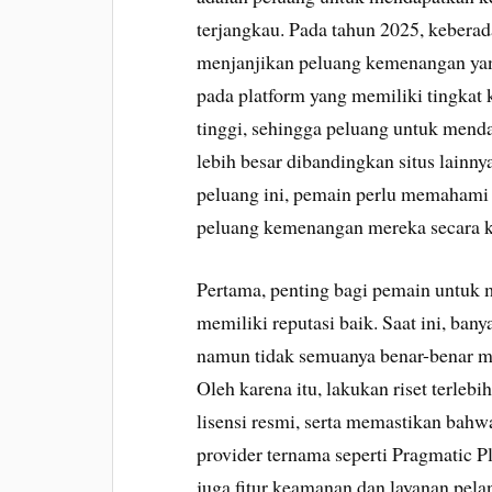
terjangkau. Pada tahun 2025, keberad
menjanjikan peluang kemenangan yang 
pada platform yang memiliki tingkat 
tinggi, sehingga peluang untuk mend
lebih besar dibandingkan situs lainn
peluang ini, pemain perlu memahami 
peluang kemenangan mereka secara k
Pertama, penting bagi pemain untuk m
memiliki reputasi baik. Saat ini, ban
namun tidak semuanya benar-benar 
Oleh karena itu, lakukan riset terle
lisensi resmi, serta memastikan bahw
provider ternama seperti Pragmatic Pla
juga fitur keamanan dan layanan pela