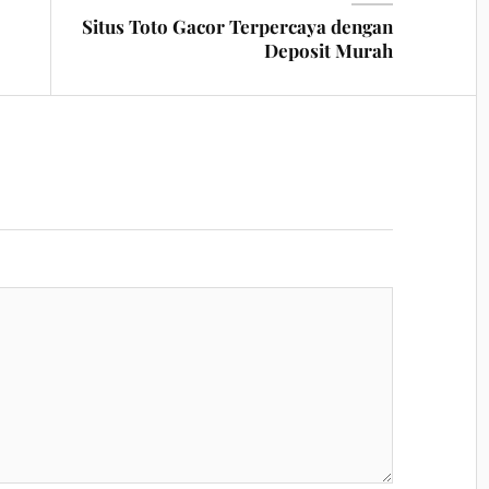
Situs Toto Gacor Terpercaya dengan
Deposit Murah