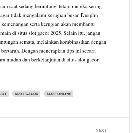
ain saat sedang beruntung, tetapi mereka sering
agar tidak mengalami kerugian besar. Disiplin
s kemenangan serta kerugian akan membantu
ain di situs slot gacor 2025. Selain itu, jangan
eruntungan semata, melainkan kombinasikan dengan
 bertaruh. Dengan menerapkan tips ini secara
ra mudah dan berkelanjutan di situs slot gacor
LOT
SLOT GACOR
SLOT ONLINE
NEXT