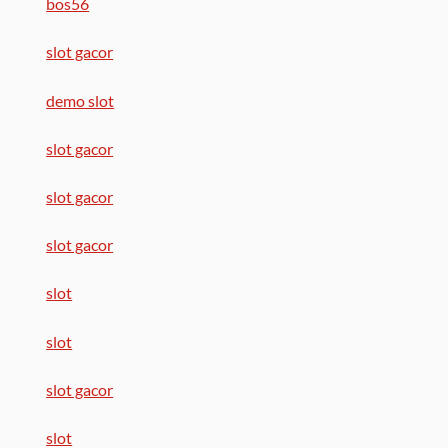
bos56
slot gacor
demo slot
slot gacor
slot gacor
slot gacor
slot
slot
slot gacor
slot