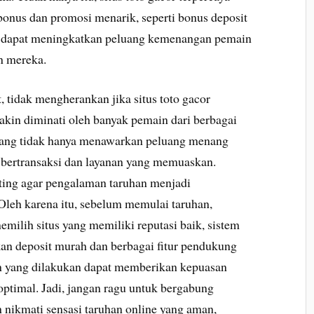
bonus dan promosi menarik, seperti bonus deposit
ng dapat meningkatkan peluang kemenangan pemain
n mereka.
 tidak mengherankan jika situs toto gacor
akin diminati oleh banyak pemain dari berbagai
yang tidak hanya menawarkan peluang menang
m bertransaksi dan layanan yang memuaskan.
nting agar pengalaman taruhan menjadi
eh karena itu, sebelum memulai taruhan,
emilih situs yang memiliki reputasi baik, sistem
an deposit murah dan berbagai fitur pendukung
han yang dilakukan dapat memberikan kepuasan
ptimal. Jadi, jangan ragu untuk bergabung
n nikmati sensasi taruhan online yang aman,