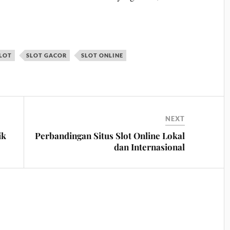
LOT
SLOT GACOR
SLOT ONLINE
NEXT
ik
Perbandingan Situs Slot Online Lokal
dan Internasional