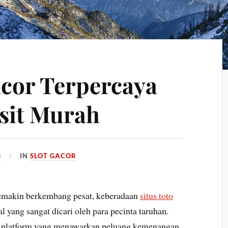
acor Terpercaya
sit Murah
5
IN
SLOT GACOR
semakin berkembang pesat, keberadaan
situs toto
l yang sangat dicari oleh para pecinta taruhan.
da platform yang menawarkan peluang kemenangan