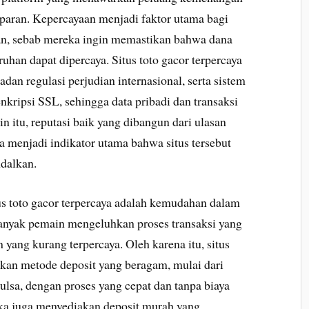
nsparan. Kepercayaan menjadi faktor utama bagi
han, sebab mereka ingin memastikan bahwa dana
ruhan dapat dipercaya. Situs toto gacor terpercaya
adan regulasi perjudian internasional, serta sistem
nkripsi SSL, sehingga data pribadi dan transaksi
n itu, reputasi baik yang dibangun dari ulasan
 menjadi indikator utama bahwa situs tersebut
ndalkan.
us toto gacor terpercaya adalah kemudahan dalam
Banyak pemain mengeluhkan proses transaksi yang
yang kurang terpercaya. Oleh karena itu, situs
kan metode deposit yang beragam, mulai dari
 pulsa, dengan proses yang cepat dan tanpa biaya
ka juga menyediakan deposit murah yang