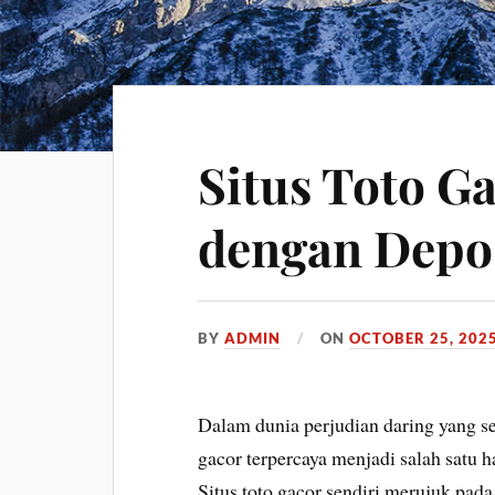
Situs Toto G
dengan Depo
BY
ADMIN
ON
OCTOBER 25, 202
Dalam dunia perjudian daring yang 
gacor terpercaya menjadi salah satu ha
Situs toto gacor sendiri merujuk pa