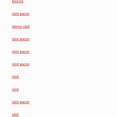
bos56
slot gacor
demo slot
slot gacor
slot gacor
slot gacor
slot
slot
slot gacor
slot