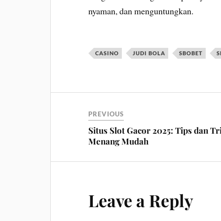
nyaman, dan menguntungkan.
CASINO
JUDI BOLA
SBOBET
S
PREVIOUS
Situs Slot Gacor 2025: Tips dan Tr
Menang Mudah
Leave a Reply