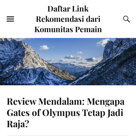
Daftar Link
Rekomendasi dari
Komunitas Pemain
Review Mendalam: Mengapa
Gates of Olympus Tetap Jadi
Raja?