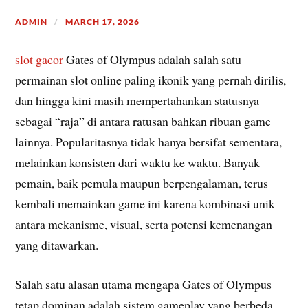
ADMIN
MARCH 17, 2026
slot gacor
Gates of Olympus adalah salah satu
permainan slot online paling ikonik yang pernah dirilis,
dan hingga kini masih mempertahankan statusnya
sebagai “raja” di antara ratusan bahkan ribuan game
lainnya. Popularitasnya tidak hanya bersifat sementara,
melainkan konsisten dari waktu ke waktu. Banyak
pemain, baik pemula maupun berpengalaman, terus
kembali memainkan game ini karena kombinasi unik
antara mekanisme, visual, serta potensi kemenangan
yang ditawarkan.
Salah satu alasan utama mengapa Gates of Olympus
tetap dominan adalah sistem gameplay yang berbeda