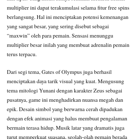
multiplier ini dapat terakumulasi selama fitur free spins
berlangsung. Hal ini menciptakan potensi kemenangan
yang sangat besar, yang sering disebut sebagai
“maxwin” oleh para pemain. Sensasi menunggu
multiplier besar inilah yang membuat adrenalin pemain
terus terpacu.
Dari segi tema, Gates of Olympus juga berhasil
menciptakan daya tarik visual yang kuat. Mengusung
tema mitologi Yunani dengan karakter Zeus sebagai
pusatnya, game ini menghadirkan nuansa megah dan
epik. Desain simbol yang berwarna cerah dipadukan
dengan efek animasi yang halus membuat pengalaman
bermain terasa hidup. Musik latar yang dramatis juga
turut memperkuat suasana, seolah-olah pemain berada