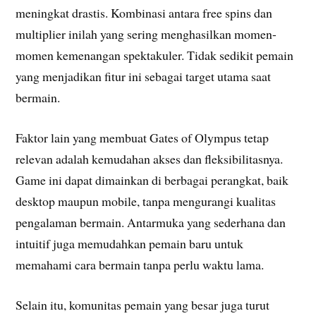
meningkat drastis. Kombinasi antara free spins dan
multiplier inilah yang sering menghasilkan momen-
momen kemenangan spektakuler. Tidak sedikit pemain
yang menjadikan fitur ini sebagai target utama saat
bermain.
Faktor lain yang membuat Gates of Olympus tetap
relevan adalah kemudahan akses dan fleksibilitasnya.
Game ini dapat dimainkan di berbagai perangkat, baik
desktop maupun mobile, tanpa mengurangi kualitas
pengalaman bermain. Antarmuka yang sederhana dan
intuitif juga memudahkan pemain baru untuk
memahami cara bermain tanpa perlu waktu lama.
Selain itu, komunitas pemain yang besar juga turut