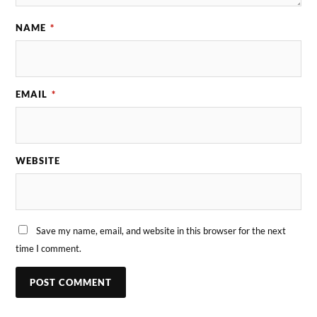
NAME
*
EMAIL
*
WEBSITE
Save my name, email, and website in this browser for the next
time I comment.