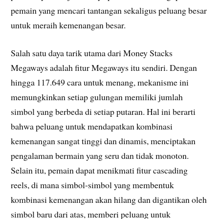
pemain yang mencari tantangan sekaligus peluang besar
untuk meraih kemenangan besar.
Salah satu daya tarik utama dari Money Stacks
Megaways adalah fitur Megaways itu sendiri. Dengan
hingga 117.649 cara untuk menang, mekanisme ini
memungkinkan setiap gulungan memiliki jumlah
simbol yang berbeda di setiap putaran. Hal ini berarti
bahwa peluang untuk mendapatkan kombinasi
kemenangan sangat tinggi dan dinamis, menciptakan
pengalaman bermain yang seru dan tidak monoton.
Selain itu, pemain dapat menikmati fitur cascading
reels, di mana simbol-simbol yang membentuk
kombinasi kemenangan akan hilang dan digantikan oleh
simbol baru dari atas, memberi peluang untuk