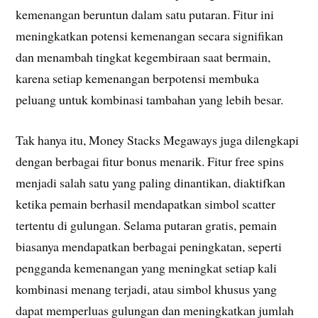
kemenangan beruntun dalam satu putaran. Fitur ini
meningkatkan potensi kemenangan secara signifikan
dan menambah tingkat kegembiraan saat bermain,
karena setiap kemenangan berpotensi membuka
peluang untuk kombinasi tambahan yang lebih besar.
Tak hanya itu, Money Stacks Megaways juga dilengkapi
dengan berbagai fitur bonus menarik. Fitur free spins
menjadi salah satu yang paling dinantikan, diaktifkan
ketika pemain berhasil mendapatkan simbol scatter
tertentu di gulungan. Selama putaran gratis, pemain
biasanya mendapatkan berbagai peningkatan, seperti
pengganda kemenangan yang meningkat setiap kali
kombinasi menang terjadi, atau simbol khusus yang
dapat memperluas gulungan dan meningkatkan jumlah