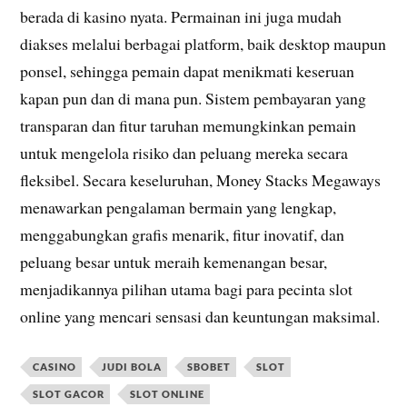
berada di kasino nyata. Permainan ini juga mudah
diakses melalui berbagai platform, baik desktop maupun
ponsel, sehingga pemain dapat menikmati keseruan
kapan pun dan di mana pun. Sistem pembayaran yang
transparan dan fitur taruhan memungkinkan pemain
untuk mengelola risiko dan peluang mereka secara
fleksibel. Secara keseluruhan, Money Stacks Megaways
menawarkan pengalaman bermain yang lengkap,
menggabungkan grafis menarik, fitur inovatif, dan
peluang besar untuk meraih kemenangan besar,
menjadikannya pilihan utama bagi para pecinta slot
online yang mencari sensasi dan keuntungan maksimal.
CASINO
JUDI BOLA
SBOBET
SLOT
SLOT GACOR
SLOT ONLINE