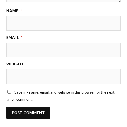
NAME
*
EMAIL
*
WEBSITE
Save my name, email, and website in this browser for the next
time I comment.