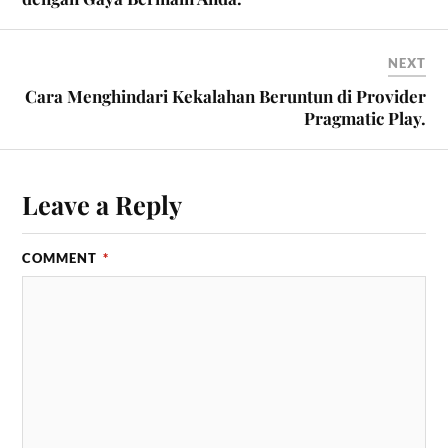
NEXT
Cara Menghindari Kekalahan Beruntun di Provider
Pragmatic Play.
Leave a Reply
COMMENT
*