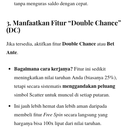
tanpa menguras saldo dengan cepat.
3. Manfaatkan Fitur “Double Chance”
(DC)
Double Chance
Bet
Jika tersedia, aktifkan fitur
atau
Ante
.
Bagaimana cara kerjanya?
Fitur ini sedikit
meningkatkan nilai taruhan Anda (biasanya 25%),
menggandakan peluang
tetapi secara sistematis
simbol Scatter untuk muncul di setiap putaran.
Ini jauh lebih hemat dan lebih aman daripada
membeli fitur
Free Spin
secara langsung yang
harganya bisa 100x lipat dari nilai taruhan.