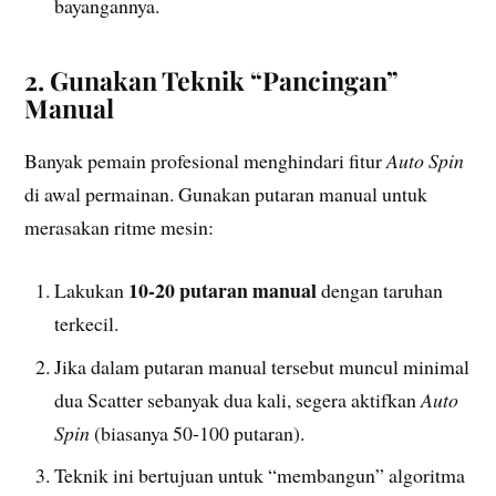
bayangannya.
2. Gunakan Teknik “Pancingan”
Manual
Banyak pemain profesional menghindari fitur
Auto Spin
di awal permainan. Gunakan putaran manual untuk
merasakan ritme mesin:
10-20 putaran manual
Lakukan
dengan taruhan
terkecil.
Jika dalam putaran manual tersebut muncul minimal
dua Scatter sebanyak dua kali, segera aktifkan
Auto
Spin
(biasanya 50-100 putaran).
Teknik ini bertujuan untuk “membangun” algoritma