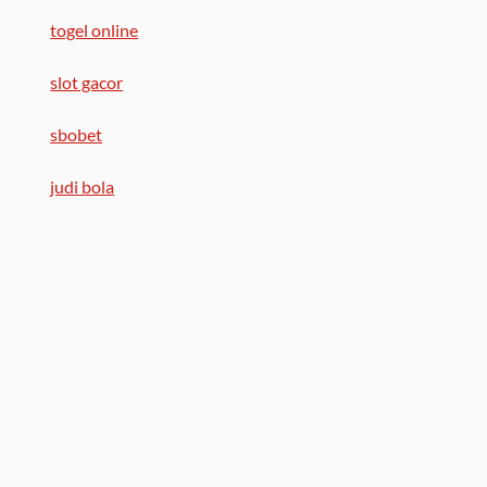
togel online
slot gacor
sbobet
judi bola