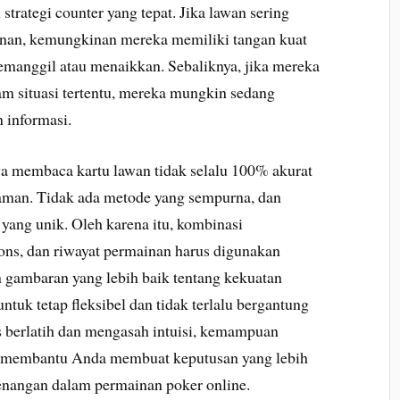
rategi counter yang tepat. Jika lawan sering
inan, kemungkinan mereka memiliki tangan kuat
emanggil atau menaikkan. Sebaliknya, jika mereka
am situasi tertentu, mereka mungkin sedang
informasi.
wa membaca kartu lawan tidak selalu 100% akurat
laman. Tidak ada metode yang sempurna, dan
yang unik. Oleh karena itu, kombinasi
ons, dan riwayat permainan harus digunakan
 gambaran yang lebih baik tentang kekuatan
untuk tetap fleksibel dan tidak terlalu bergantung
us berlatih dan mengasah intuisi, kemampuan
 membantu Anda membuat keputusan yang lebih
nangan dalam permainan poker online.