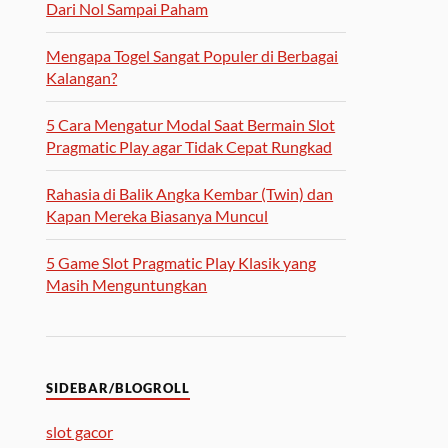
Dari Nol Sampai Paham
Mengapa Togel Sangat Populer di Berbagai
Kalangan?
5 Cara Mengatur Modal Saat Bermain Slot
Pragmatic Play agar Tidak Cepat Rungkad
Rahasia di Balik Angka Kembar (Twin) dan
Kapan Mereka Biasanya Muncul
5 Game Slot Pragmatic Play Klasik yang
Masih Menguntungkan
SIDEBAR/BLOGROLL
slot gacor