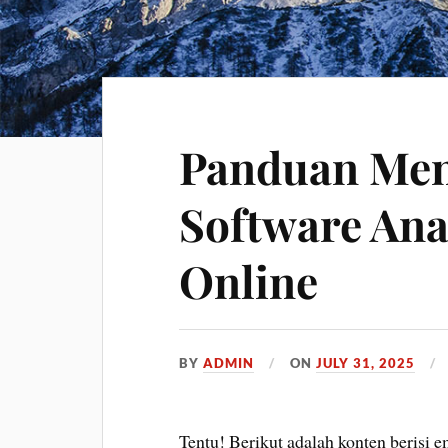
Panduan Me
Software Ana
Online
BY
ADMIN
ON
JULY 31, 2025
Tentu! Berikut adalah konten berisi 