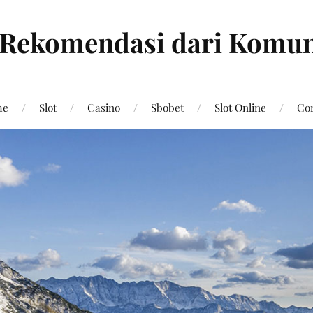
k Rekomendasi dari Komun
me
Slot
Casino
Sbobet
Slot Online
Con