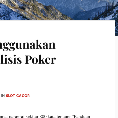
nggunakan
lisis Poker
IN
SLOT GACOR
empat paragraf sekitar 800 kata tentang “Panduan