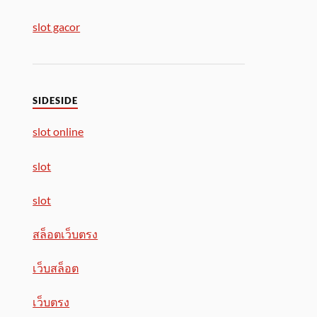
slot gacor
SIDESIDE
slot online
slot
slot
สล็อตเว็บตรง
เว็บสล็อต
เว็บตรง