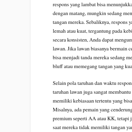
respons yang lambat bisa menunjuk
dengan matang, mungkin sedang me
tangan mereka. Sebaliknya, respons 
lemah atau kuat, tergantung pada k
secara konsisten, Anda dapat mengu
lawan. Jika lawan biasanya bermain c
bisa menjadi tanda mereka sedang me
bluff atau memegang tangan yang kua
Selain pola taruhan dan waktu respo
taruhan lawan juga sangat membant
memiliki kebiasaan tertentu yang bisa
Misalnya, ada pemain yang cenderun
premium seperti AA atau KK, tetapi j
saat mereka tidak memiliki tangan y