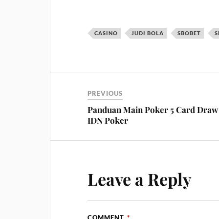
CASINO
JUDI BOLA
SBOBET
S
PREVIOUS
Panduan Main Poker 5 Card Draw 
IDN Poker
Leave a Reply
COMMENT
*