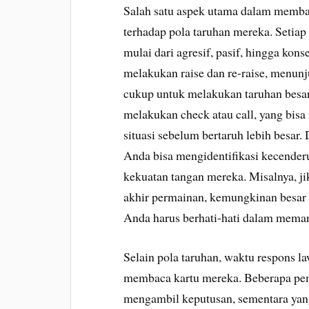
Salah satu aspek utama dalam memba
terhadap pola taruhan mereka. Setia
mulai dari agresif, pasif, hingga kon
melakukan raise dan re-raise, menun
cukup untuk melakukan taruhan besar
melakukan check atau call, yang b
situasi sebelum bertaruh lebih besar.
Anda bisa mengidentifikasi kecender
kekuatan tangan mereka. Misalnya, ji
akhir permainan, kemungkinan besar 
Anda harus berhati-hati dalam mema
Selain pola taruhan, waktu respons l
membaca kartu mereka. Beberapa pem
mengambil keputusan, sementara yan