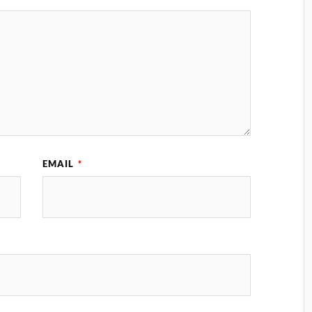
EMAIL
*