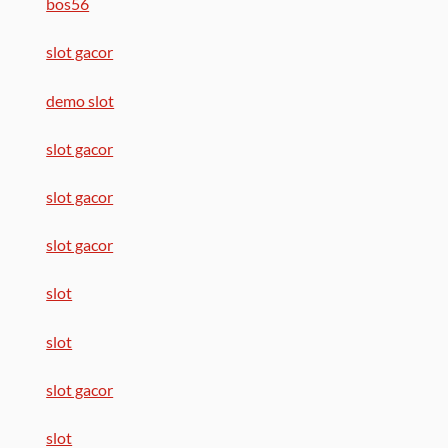
bos56
slot gacor
demo slot
slot gacor
slot gacor
slot gacor
slot
slot
slot gacor
slot