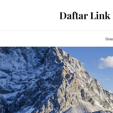
Daftar Lin
Ho