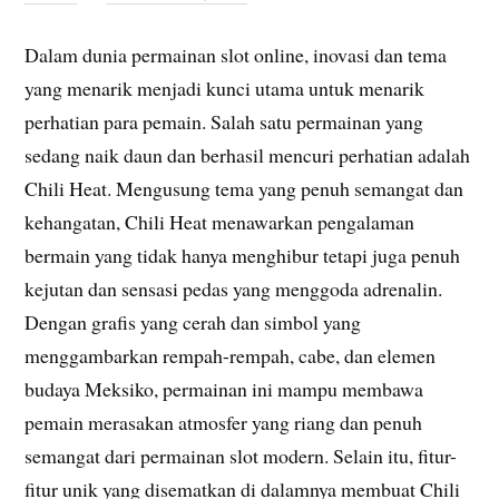
Dalam dunia permainan slot online, inovasi dan tema
yang menarik menjadi kunci utama untuk menarik
perhatian para pemain. Salah satu permainan yang
sedang naik daun dan berhasil mencuri perhatian adalah
Chili Heat. Mengusung tema yang penuh semangat dan
kehangatan, Chili Heat menawarkan pengalaman
bermain yang tidak hanya menghibur tetapi juga penuh
kejutan dan sensasi pedas yang menggoda adrenalin.
Dengan grafis yang cerah dan simbol yang
menggambarkan rempah-rempah, cabe, dan elemen
budaya Meksiko, permainan ini mampu membawa
pemain merasakan atmosfer yang riang dan penuh
semangat dari permainan slot modern. Selain itu, fitur-
fitur unik yang disematkan di dalamnya membuat Chili