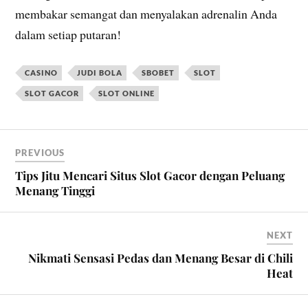
membakar semangat dan menyalakan adrenalin Anda
dalam setiap putaran!
CASINO
JUDI BOLA
SBOBET
SLOT
SLOT GACOR
SLOT ONLINE
PREVIOUS
Tips Jitu Mencari Situs Slot Gacor dengan Peluang
Menang Tinggi
NEXT
Nikmati Sensasi Pedas dan Menang Besar di Chili
Heat