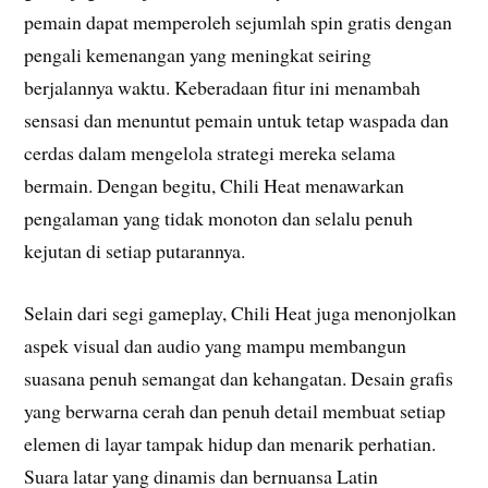
pemain dapat memperoleh sejumlah spin gratis dengan
pengali kemenangan yang meningkat seiring
berjalannya waktu. Keberadaan fitur ini menambah
sensasi dan menuntut pemain untuk tetap waspada dan
cerdas dalam mengelola strategi mereka selama
bermain. Dengan begitu, Chili Heat menawarkan
pengalaman yang tidak monoton dan selalu penuh
kejutan di setiap putarannya.
Selain dari segi gameplay, Chili Heat juga menonjolkan
aspek visual dan audio yang mampu membangun
suasana penuh semangat dan kehangatan. Desain grafis
yang berwarna cerah dan penuh detail membuat setiap
elemen di layar tampak hidup dan menarik perhatian.
Suara latar yang dinamis dan bernuansa Latin