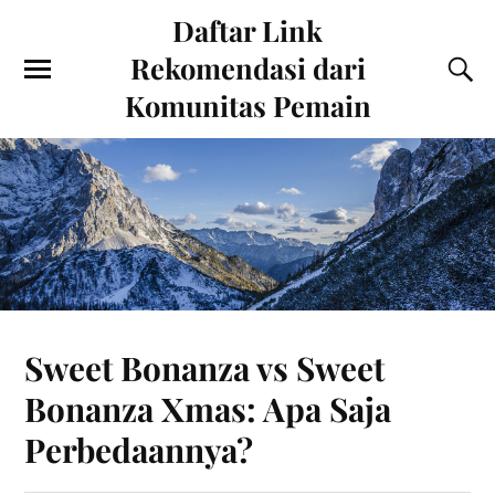
Daftar Link
Rekomendasi dari
Komunitas Pemain
Sweet Bonanza vs Sweet
Bonanza Xmas: Apa Saja
Perbedaannya?