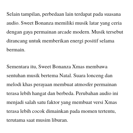
Selain tampilan, perbedaan lain terdapat pada suasana
audio. Sweet Bonanza memiliki musik latar yang ceria
dengan gaya permainan arcade modern. Musik tersebut
dirancang untuk memberikan energi positif selama
bermain.
Sementara itu, Sweet Bonanza Xmas membawa
sentuhan musik bertema Natal. Suara lonceng dan
melodi khas perayaan membuat atmosfer permainan
terasa lebih hangat dan berbeda. Perubahan audio ini
menjadi salah satu faktor yang membuat versi Xmas
terasa lebih cocok dimainkan pada momen tertentu,
terutama saat musim liburan.