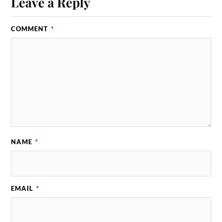
Leave a Reply
COMMENT
*
NAME
*
EMAIL
*