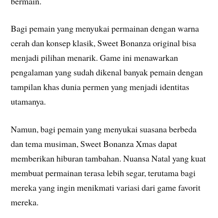
bermain.
Bagi pemain yang menyukai permainan dengan warna
cerah dan konsep klasik, Sweet Bonanza original bisa
menjadi pilihan menarik. Game ini menawarkan
pengalaman yang sudah dikenal banyak pemain dengan
tampilan khas dunia permen yang menjadi identitas
utamanya.
Namun, bagi pemain yang menyukai suasana berbeda
dan tema musiman, Sweet Bonanza Xmas dapat
memberikan hiburan tambahan. Nuansa Natal yang kuat
membuat permainan terasa lebih segar, terutama bagi
mereka yang ingin menikmati variasi dari game favorit
mereka.