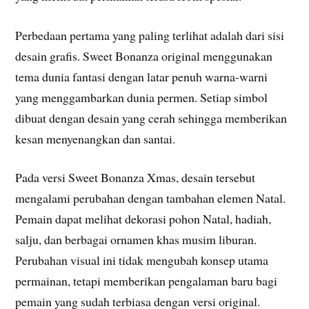
Perbedaan pertama yang paling terlihat adalah dari sisi
desain grafis. Sweet Bonanza original menggunakan
tema dunia fantasi dengan latar penuh warna-warni
yang menggambarkan dunia permen. Setiap simbol
dibuat dengan desain yang cerah sehingga memberikan
kesan menyenangkan dan santai.
Pada versi Sweet Bonanza Xmas, desain tersebut
mengalami perubahan dengan tambahan elemen Natal.
Pemain dapat melihat dekorasi pohon Natal, hadiah,
salju, dan berbagai ornamen khas musim liburan.
Perubahan visual ini tidak mengubah konsep utama
permainan, tetapi memberikan pengalaman baru bagi
pemain yang sudah terbiasa dengan versi original.