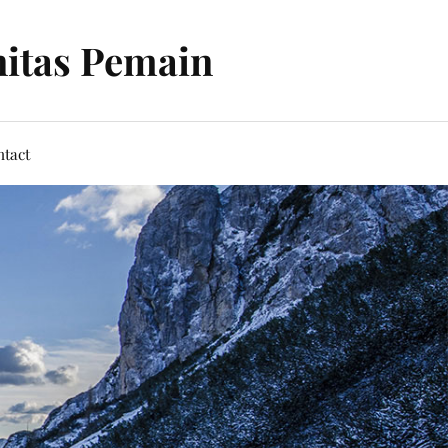
itas Pemain
tact