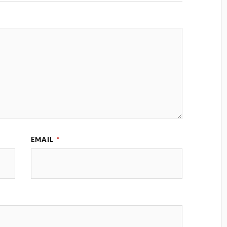
EMAIL
*