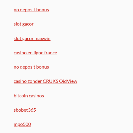
no deposit bonus
slot gacor
slot gacor maxwin
casino en ligne france
no deposit bonus
casino zonder CRUKS OidView
bitcoin casinos
sbobet365
mpo500