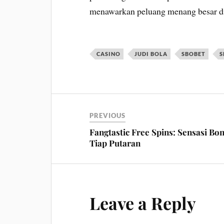
menawarkan peluang menang besar di 
CASINO
JUDI BOLA
SBOBET
S
PREVIOUS
Fangtastic Free Spins: Sensasi Bo
Tiap Putaran
Leave a Reply