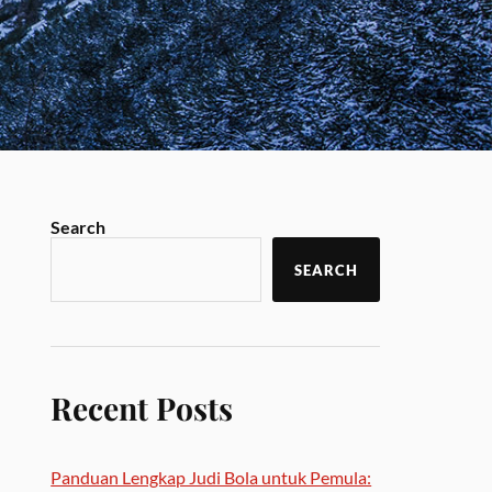
Search
SEARCH
Recent Posts
Panduan Lengkap Judi Bola untuk Pemula: