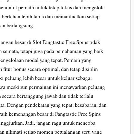
enuntut pemain untuk tetap fokus dan mengelola
 bertahan lebih lama dan memanfaatkan setiap
an berlangsung.
ngan besar di Slot Fangtastic Free Spins tidak
 semata, tetapi juga pada pemahaman yang baik
engelolaan modal yang tepat. Pemain yang
tur bonus secara optimal, dan tetap disiplin
i peluang lebih besar untuk keluar sebagai
hwa meskipun permainan ini menawarkan peluang
 secara bertanggung jawab dan tidak terlalu
a. Dengan pendekatan yang tepat, kesabaran, dan
eraih kemenangan besar di Fangtastic Free Spins
ggiurkan. Jadi, jangan ragu untuk mencoba
an nikmati setiap momen petualangan seru yang