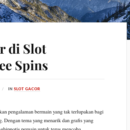
 di Slot
ee Spins
IN
SLOT GACOR
rkan pengalaman bermain yang tak terlupakan bagi
g. Dengan tema yang menarik dan grafis yang
hipnotis pemain untuk terus mencoba