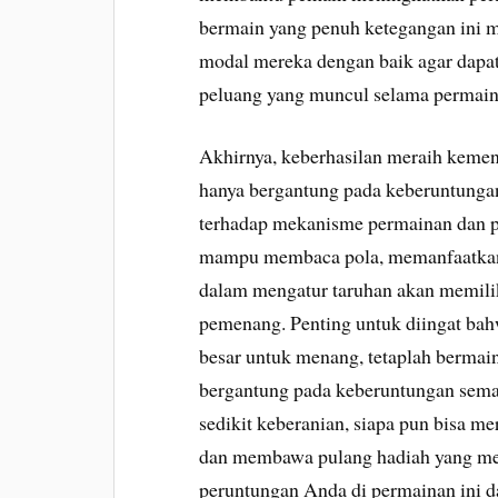
bermain yang penuh ketegangan ini m
modal mereka dengan baik agar dapat
peluang yang muncul selama permain
Akhirnya, keberhasilan meraih kemena
hanya bergantung pada keberuntungan
terhadap mekanisme permainan dan p
mampu membaca pola, memanfaatkan fi
dalam mengatur taruhan akan memilik
pemenang. Penting untuk diingat ba
besar untuk menang, tetaplah bermain
bergantung pada keberuntungan semat
sedikit keberanian, siapa pun bisa m
dan membawa pulang hadiah yang men
peruntungan Anda di permainan ini d