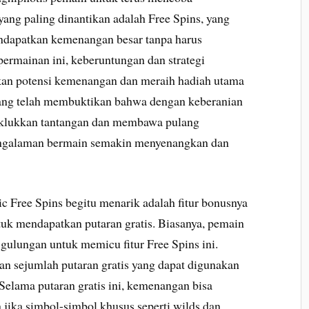
yang paling dinantikan adalah Free Spins, yang
ndapatkan kemenangan besar tanpa harus
rmainan ini, keberuntungan dan strategi
an potensi kemenangan dan meraih hadiah utama
ang telah membuktikan bahwa dengan keberanian
klukkan tantangan dan membawa pulang
ngalaman bermain semakin menyenangkan dan
c Free Spins begitu menarik adalah fitur bonusnya
uk mendapatkan putaran gratis. Biasanya, pemain
 gulungan untuk memicu fitur Free Spins ini.
kan sejumlah putaran gratis yang dapat digunakan
 Selama putaran gratis ini, kemenangan bisa
a jika simbol-simbol khusus seperti wilds dan