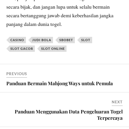
secara bijak, dan jangan lupa untuk selalu bermain
secara bertanggung jawab demi keberhasilan jangka
panjang dalam dunia togel.
CASINO
JUDI BOLA
SBOBET
SLOT
SLOT GACOR
SLOT ONLINE
PREVIOUS
Panduan Bermain Mahjong Ways untuk Pemula
NEXT
Panduan Menggunakan Data Pengeluaran Togel
Terpercaya