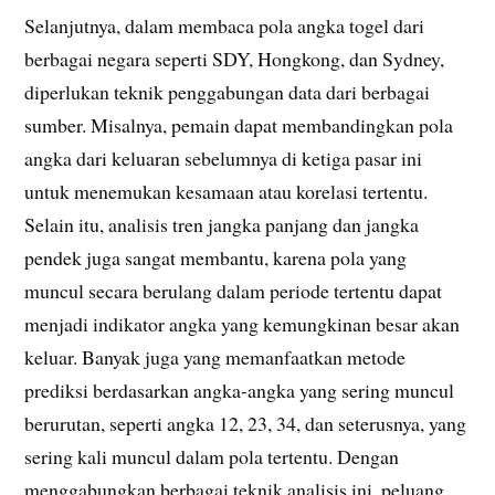
Selanjutnya, dalam membaca pola angka togel dari
berbagai negara seperti SDY, Hongkong, dan Sydney,
diperlukan teknik penggabungan data dari berbagai
sumber. Misalnya, pemain dapat membandingkan pola
angka dari keluaran sebelumnya di ketiga pasar ini
untuk menemukan kesamaan atau korelasi tertentu.
Selain itu, analisis tren jangka panjang dan jangka
pendek juga sangat membantu, karena pola yang
muncul secara berulang dalam periode tertentu dapat
menjadi indikator angka yang kemungkinan besar akan
keluar. Banyak juga yang memanfaatkan metode
prediksi berdasarkan angka-angka yang sering muncul
berurutan, seperti angka 12, 23, 34, dan seterusnya, yang
sering kali muncul dalam pola tertentu. Dengan
menggabungkan berbagai teknik analisis ini, peluang