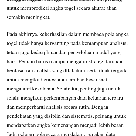
untuk memprediksi angka togel secara akurat akan
semakin meningkat.
Pada akhirnya, keberhasilan dalam membaca pola angka
togel tidak hanya bergantung pada kemampuan analisis,
tetapi juga kedisiplinan dan pengelolaan modal yang
baik. Pemain harus mampu mengatur strategi taruhan
berdasarkan analisis yang dilakukan, serta tidak tergoda
untuk mengikuti emosi atau taruhan besar saat
mengalami kekalahan. Selain itu, penting juga untuk
selalu mengikuti perkembangan data keluaran terbaru
dan memperbarui analisis secara rutin. Dengan
pendekatan yang disiplin dan sistematis, peluang untuk
mendapatkan angka kemenangan menjadi lebih besar.
Jadi, pelajari pola secara mendalam, gunakan data