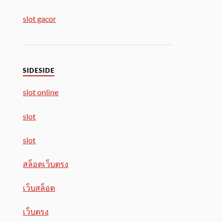
slot gacor
SIDESIDE
slot online
slot
slot
สล็อตเว็บตรง
เว็บสล็อต
เว็บตรง