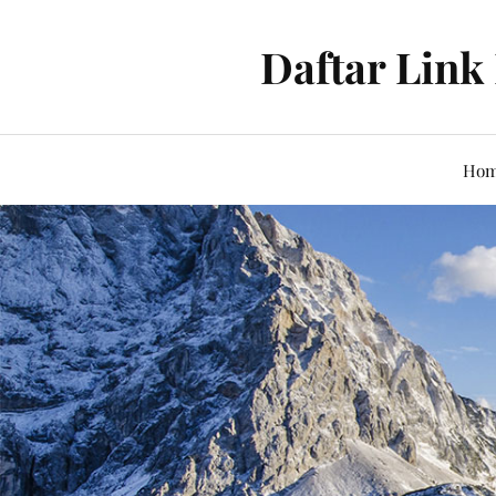
Daftar Lin
Ho