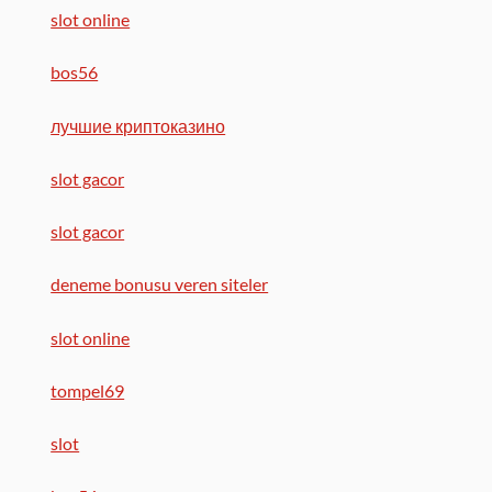
slot online
bos56
лучшие криптоказино
slot gacor
slot gacor
deneme bonusu veren siteler
slot online
tompel69
slot